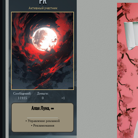
PR
Активный участник
Сообщений:
Деньги:
Уважение:
11935
0
+1
Алая Луна, ∞
• Управление рекламой
• Рекламомания