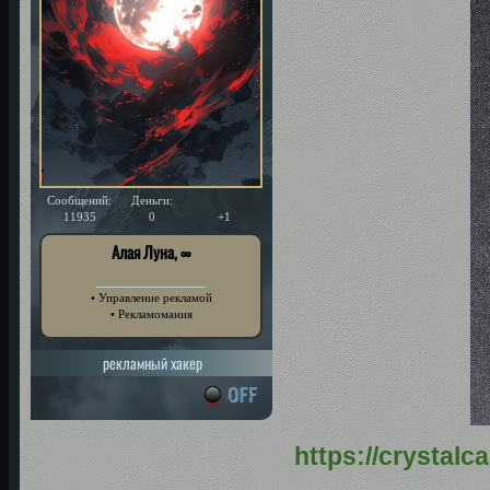
Сообщений:
Деньги:
Уважение:
11935
0
+1
Алая Луна, ∞
• Управление рекламой
• Рекламомания
рекламный хакер
https://crystal