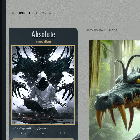
Страница:
1
2
3
…
67
»
Absolute
2025-05-04 19:16:23
carpe diem
Сообщений:
Деньги:
Уважение:
1057
∞
+1418