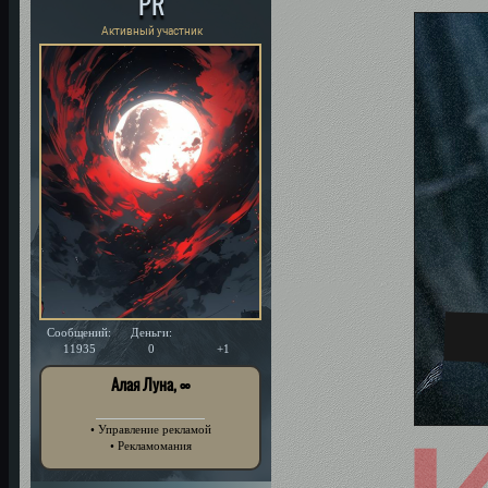
PR
Активный участник
Сообщений:
Деньги:
Уважение:
11935
0
+1
Алая Луна, ∞
• Управление рекламой
• Рекламомания