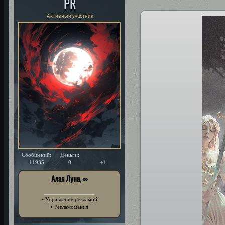
PR
Активный участник
Сообщений:
Деньги:
Уважение:
11935
0
+1
Алая Луна, ∞
• Управление рекламой
• Рекламомания