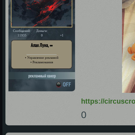
Сообщений:
Деньги:
Уважение:
11935
0
+1
Алая Луна, ∞
• Управление рекламой
• Рекламомания
рекламный хакер
https://circusc
0