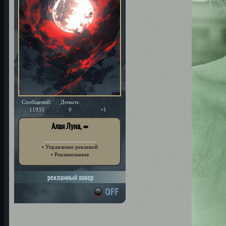
Сообщений:
Деньги:
Уважение:
11935
0
+1
Алая Луна, ∞
• Управление рекламой
• Рекламомания
рекламный хакер