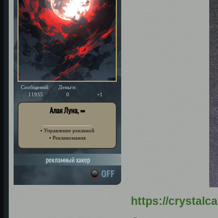
Сообщений:
Деньги:
Уважение:
11935
0
+1
Алая Луна, ∞
• Управление рекламой
• Рекламомания
рекламный хакер
https://crystal