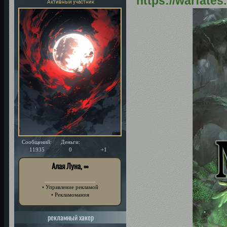
https://warfate
Активный участник
Сообщений:
Деньги:
Уважение:
11935
0
+1
Алая Луна, ∞
• Управление рекламой
• Рекламомания
рекламный хакер