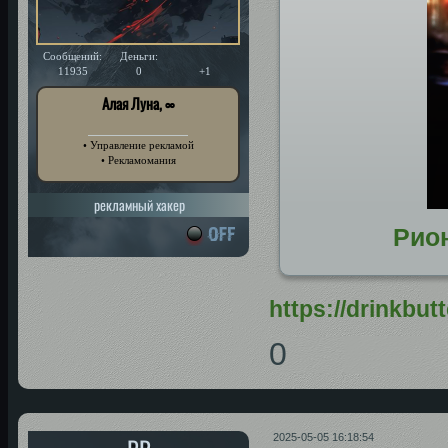
Сообщений:
Деньги:
Уважение:
11935
0
+1
Алая Луна, ∞
• Управление рекламой
• Рекламомания
рекламный хакер
Рио
https://drinkbu
0
2025-05-05 16:18:54