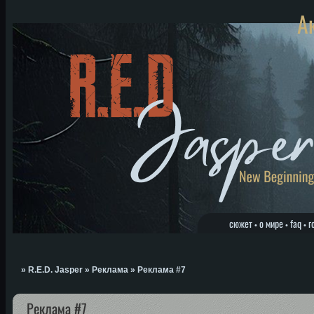
А
сюжет
о мире
faq
г
•
•
•
»
R.E.D. Jasper
»
Реклама
»
Реклама #7
Реклама #7