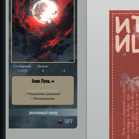
Сообщений:
Деньги:
Уважение:
11935
0
+1
Алая Луна, ∞
• Управление рекламой
• Рекламомания
рекламный хакер