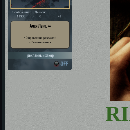
Сообщений:
Деньги:
Уважение:
11935
0
+1
Алая Луна, ∞
• Управление рекламой
• Рекламомания
рекламный хакер
R