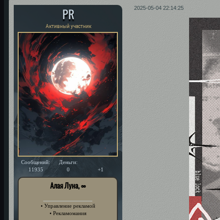
PR
2025-05-04 22:14:25
Активный участник
Сообщений:
Деньги:
Уважение:
11935
0
+1
Алая Луна, ∞
• Управление рекламой
• Рекламомания