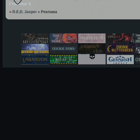
Страница:
1
»
R.E.D. Jasper
»
Реклама