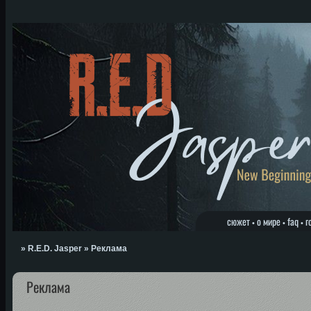
сюжет
о мире
faq
г
•
•
•
»
R.E.D. Jasper
»
Реклама
Реклама