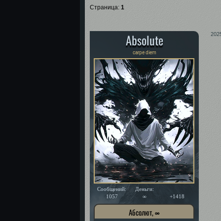
Страница:
1
Absolute
202
carpe diem
Сообщений:
Деньги:
Уважение:
1057
∞
+1418
Абсолют, ∞