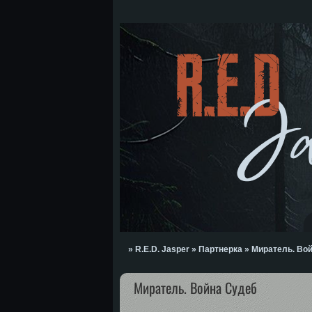
»
R.E.D. Jasper
»
Партнерка
»
Миратель. Во
Миратель. Война Судеб