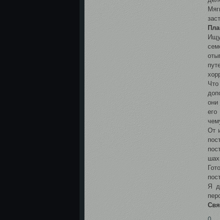
Мяг
зас
Пла
Ищу
сем
оты
пут
хор
Что
доп
они
его
чем
От 
пос
пос
шах
Гот
пос
Я д
пер
Свя
0