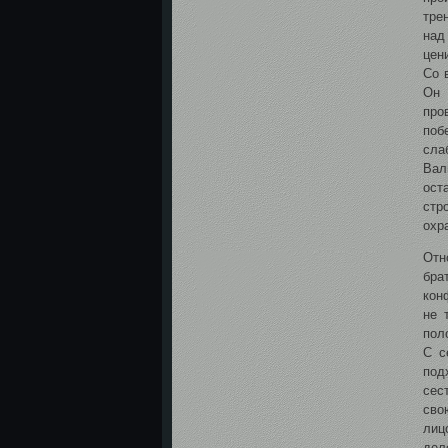
тре
над
цен
Со 
Он 
про
поб
сла
Вал
ост
стр
охр
Отн
бра
кон
не 
пол
С с
под
сес
сво
лиц
дел