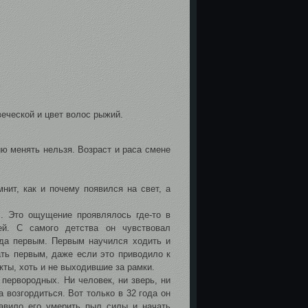
еческой и цвет волос рыжий.
ю менять нельзя. Возраст и раса смене
нит, как и почему появился на свет, а
ал. Это ощущение проявлялось где-то в
ей. С самого детства он чувствовал
егда первым. Первым научился ходить и
ать первым, даже если это приводило к
ты, хоть и не выходившие за рамки.
первородных. Ни человек, ни зверь, ни
 возгордиться. Вот только в 32 года он
авило его умерить пыл силы и начать