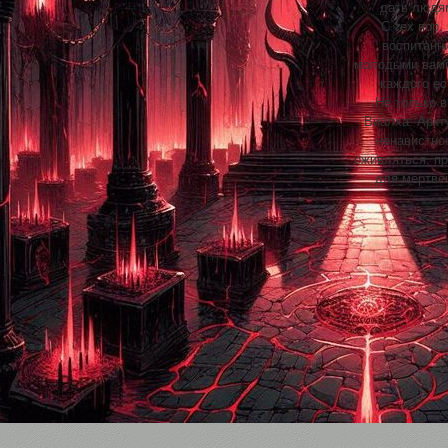
дать людя
С тех пор,
воспитанн
молодыми вамп
каждого ес
Не только 
Виалха. Аркт
ненавистно
оживляться, п
для мертве