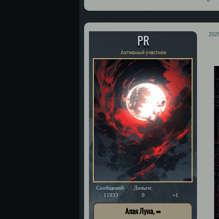
PR
202
Активный участник
Сообщений:
Деньги:
Уважение:
11933
0
+1
Алая Луна, ∞