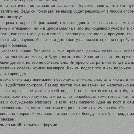
ко и тактично, он старается заставить Терезию понять, что им ну
тавлять ее. Ведь он понимает, ее выбор будет решающим в любом споре
ны на игру:
 игрока с хорошей фантазией, готового двигать и развивать сюжет. 
ейных отношений, но и в целом Виалха и его полноценного участия в с
грать, как простые сцены в стиле – разговоры, посиделки, прогулки, та
ешествий, ловушек, боевиков и даже охоту на призраков, если потребует
рора и боевика.
 касается лично Вальтера – мне нравится данный созданный образ
олнительную изюминку, я буду только рада. Хочется развить историю о
 были детьми, но это не обязательно. Интересно сыграть что-то где Вал
 желание создать армию вампиров. Как он подаст это и как подобное б
у это приведет.
игрока очень жду понимания персонажа, внимательности, а иногда и ин
ты и действия соигрока. Размер постов мне не важен, но желательно н
ты и стараюсь не лить лишней воды. Я не из тех игроков, кто буде
маты, если персонажи сели играть, но попробовать тоже готова. Как г
ова к обсуждению эпизодов, и если есть какие-то идеи на пост и са
троенного плана, чисто фантазия и игра в стиле «к чему приведет?»
овольно открытый человек, готова вести беседу и люблю, когда за
сонажам.
зь со мной:
только лс форума.