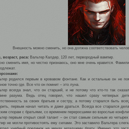
Внешность можно сменить, но она должна соответствовать челов
, возраст, раса:
Вальтер Калдер, 120 лет, первородный вампир.
но сменить имя, но честно признаюсь, оно мне очень нравится. Фамили
подлежат.
ерсонаже:
ьтер родился первым в кровавом фонтане. Как и остальные он не пом
вное точно где. Все что он помнит – это луна.
ьтер всегда знал, что он старший, и не потому что кто-то так сказ
бине разума. Ведь отец говорил, что нашел сразу четверых дет
етственность за своих братьев и сестру, а потому старался быть вс
орить, первым начал читать и даже драться. Всегда все старался дел
ским спорам с братьями, со временем переросшими во взрослые конфлик
ьтер первым открыл свой талант – он стал самым сильным из четырех 
пир не могли противостоять ему силами. Это заставило Вальтера слегка
играл учебный поединок на мечах младшему брату. Именно это заст