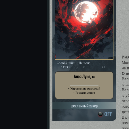
Имя
Мож
Сообщений:
Деньги:
Уважение:
11933
0
+1
не 
О п
Алая Луна, ∞
Вал
гла
• Управление рекламой
Вал
• Рекламомания
глу
отв
рекламный хакер
гов
дет
Вал
вам
про