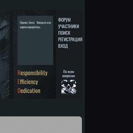
Привет, Гость!
Войдите
или
зарегистрируйтесь
.
По всем
вопросам: