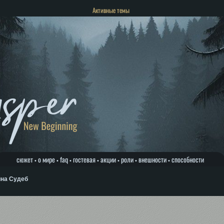
Активные темы
сюжет
о мире
faq
гостевая
акции
роли
внешности
способности
•
•
•
•
•
•
•
йна Судеб