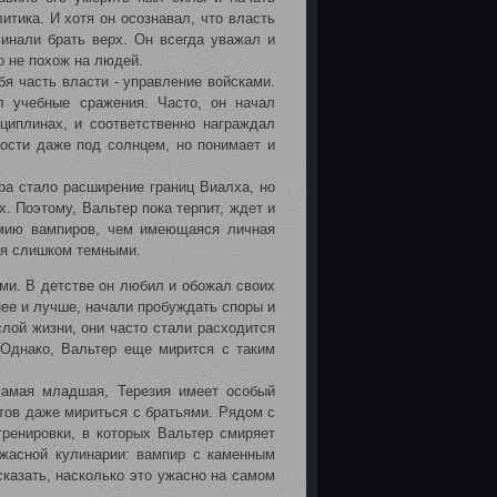
итика. И хотя он осознавал, что власть
инали брать верх. Он всегда уважал и
о не похож на людей.
бя часть власти - управление войсками.
л учебные сражения. Часто, он начал
циплинах, и соответственно награждал
ности даже под солнцем, но понимает и
ра стало расширение границ Виалха, но
. Поэтому, Вальтер пока терпит, ждет и
рмию вампиров, чем имеющаяся личная
тся слишком темными.
ми. В детстве он любил и обожал своих
нее и лучше, начали пробуждать споры и
слой жизни, они часто стали расходится
 Однако, Вальтер еще мирится с таким
самая младшая, Терезия имеет особый
отов даже мириться с братьями. Рядом с
ренировки, в которых Вальтер смиряет
ужасной кулинарии: вампир с каменным
сказать, насколько это ужасно на самом