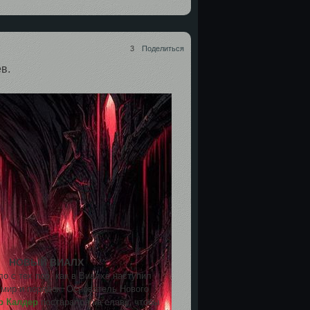
3
Поделиться
в.
НОВЫЙ ВИАЛХ
о с тех пор, как в Виалхе наступил
мир и порядок. Основатель Нового
р Калдер
постарался на славу, чтобы