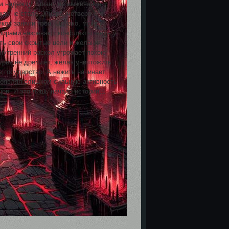
м надежду и шанс на выживание.
 как не стало Эйнара, четверо его
иков заняли трон. Однако, между
ирами назревают конфликты, ведь у
ть свои скрытые цели и желания.
внутренний раскол угрожает покою
урия не дремлет, желая уничтожить
е государство. А нежить начинает
роявляя слишком сильную активность
цов. И это лишь начало истории…