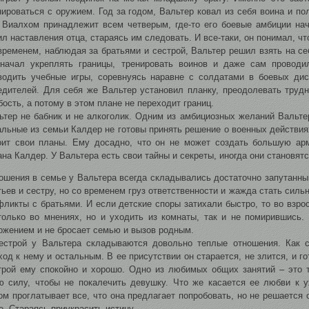
нироваться с оружием. Год за годом, Вальтер ковал из себя воина и пол
 Виалхом принадлежит всем четверым, где-то его боевые амбиции нач
ил наставления отца, стараясь им следовать. И все-таки, он понимал, чт
временем, наблюдая за братьями и сестрой, Вальтер решил взять на се
начал укреплять границы, тренировать воинов и даже сам проводи
водить учебные игры, соревнуясь наравне с солдатами в боевых дис
едителей. Для себя же Вальтер установил планку, преодолевать труд
бость, а потому в этом плане не переходит границ.
ьтер не бабник и не алкоголик. Одним из амбициозных желаний Вальте
альные из семьи Калдер не готовы принять решение о военных действиях
оит свои планы. Ему досадно, что он не может создать большую а
ана Калдер. У Вальтера есть свои тайны и секреты, иногда они становя
ошения в семье у Вальтера всегда складывались достаточно запутанны
тьев и сестру, но со временем груз ответственности и жажда стать силь
фликты с братьями. И если детские споры затихали быстро, то во взро
только во мнениях, но и уходить из комнаты, так и не помирившись.
ожением и не бросает семью и вызов родным.
естрой у Вальтера складываются довольно теплые отношения. Как 
ход к нему и остальным. В ее присутствии он старается, не злится, и г
трой ему спокойно и хорошо. Одно из любимых общих занятий – это т
ю силу, чтобы не покалечить девушку. Что же касается ее любви к 
ом проглатывает все, что она предлагает попробовать, но не решается 
е. Стараясь приукрасить истину.