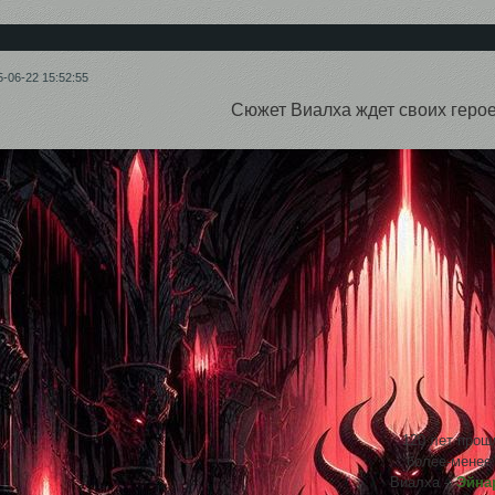
5-06-22 15:52:55
Сюжет Виалха ждет своих герое
120 лет прошл
более-менее 
Виалха –
Эйна