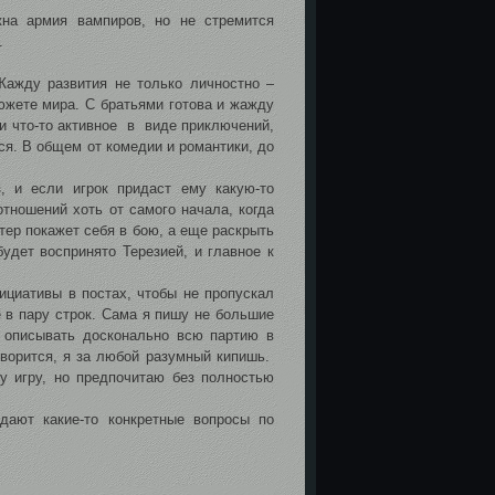
жна армия вампиров, но не стремится
.
Жажду развития не только личностно –
южете мира. С братьями готова и жажду
к и что-то активное в виде приключений,
ся. В общем от комедии и романтики, до
, и если игрок придаст ему какую-то
тношений хоть от самого начала, когда
ьтер покажет себя в бою, а еще раскрыть
удет воспринято Терезией, и главное к
ициативы в постах, чтобы не пропускал
е в пару строк. Сама я пишу не большие
т описывать досконально всю партию в
оворится, я за любой разумный кипишь.
му игру, но предпочитаю без полностью
дают какие-то конкретные вопросы по