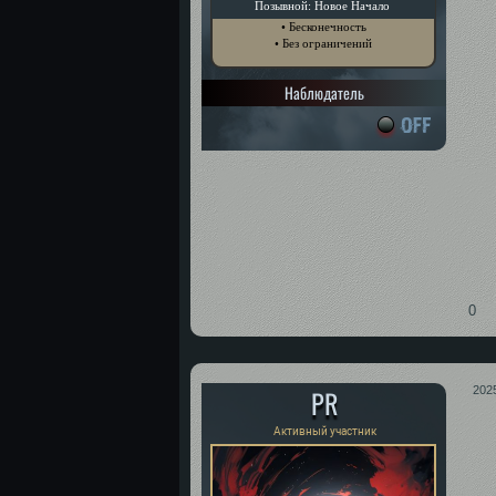
Позывной: Новое Начало
• Бесконечность
• Без ограничений
Наблюдатель
0
PR
202
Активный участник