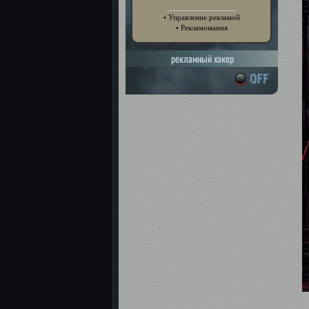
• Управление рекламой
• Рекламомания
рекламный хакер