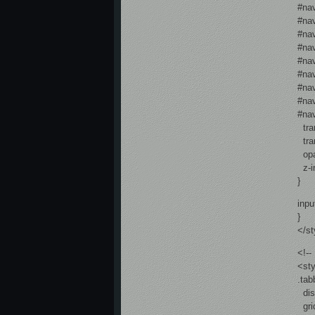
#nav
#nav
#nav
#nav
#nav
#nav
#nav
#nav
#nav
tran
tran
opa
z-i
}
inpu
}
</st
<!--
<st
.tab
disp
grid