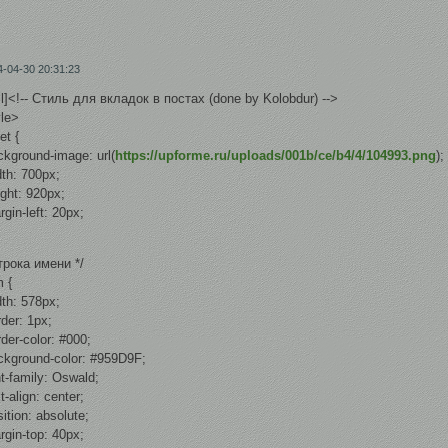
4-04-30 20:31:23
l]<!-- Стиль для вкладок в постах (done by Kolobdur) -->
yle>
et {
kground-image: url(
https://upforme.ru/uploads/001b/ce/b4/4/104993.png
);
th: 700px;
ght: 920px;
in-left: 20px;
трока имени */
m {
th: 578px;
der: 1px;
er-color: #000;
kground-color: #959D9F;
-family: Oswald;
-align: center;
tion: absolute;
gin-top: 40px;