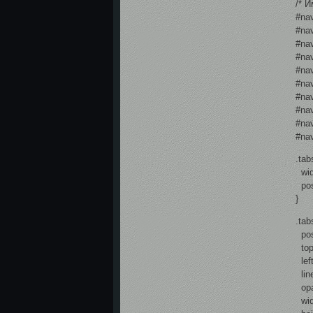
/* 
#nav
#nav
#nav
#nav
#nav
#nav
#nav
#nav
#nav
#nav
.tab
wid
posi
}
.tab
posi
top
left
line
opa
wid