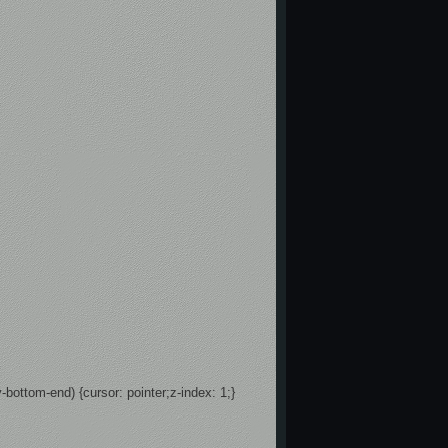
v-bottom-end) {cursor: pointer;z-index: 1;}