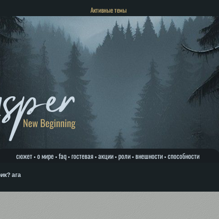
Активные темы
сюжет
о мире
faq
гостевая
акции
роли
внешности
способности
•
•
•
•
•
•
•
ик? ага