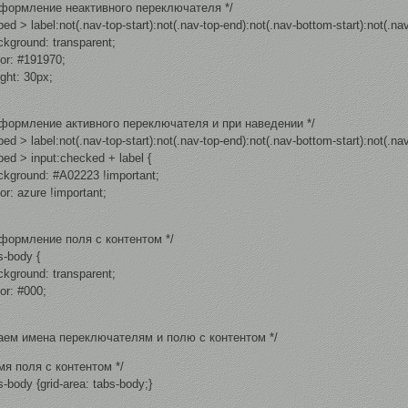
Оформление неактивного переключателя */
bed > label:not(.nav-top-start):not(.nav-top-end):not(.nav-bottom-start):not(.na
kground: transparent;
or: #191970;
ght: 30px;
Оформление активного переключателя и при наведении */
bed > label:not(.nav-top-start):not(.nav-top-end):not(.nav-bottom-start):not(.n
bed > input:checked + label {
kground: #A02223 !important;
r: azure !important;
Оформление поля с контентом */
s-body {
kground: transparent;
or: #000;
Даем имена переключателям и полю с контентом */
мя поля с контентом */
s-body {grid-area: tabs-body;}