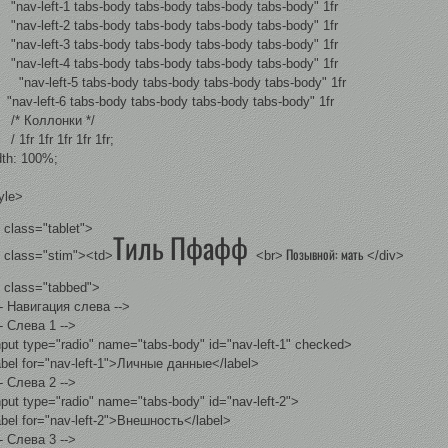
v-left-1 tabs-body tabs-body tabs-body tabs-body" 1fr
v-left-2 tabs-body tabs-body tabs-body tabs-body" 1fr
v-left-3 tabs-body tabs-body tabs-body tabs-body" 1fr
v-left-4 tabs-body tabs-body tabs-body tabs-body" 1fr
v-left-5 tabs-body tabs-body tabs-body tabs-body" 1fr
v-left-6 tabs-body tabs-body tabs-body tabs-body" 1fr
 Коллонки */
fr 1fr 1fr 1fr 1fr;
dth: 100%;
yle>
 class="tablet">
Тиль Пфафф
Позывной: мать
v class="stim"><td>
<br>
</div>
v class="tabbed">
- Навигация слева -->
- Слева 1 -->
ut type="radio" name="tabs-body" id="nav-left-1" checked>
bel for="nav-left-1">Личные данные</label>
- Слева 2 -->
ut type="radio" name="tabs-body" id="nav-left-2">
el for="nav-left-2">Внешность</label>
- Слева 3 -->