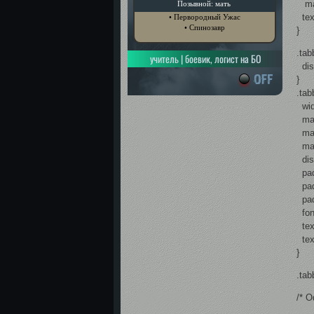
mar
Позывной: мать
text
• Первородный Ужас
• Спинозавр
}
.tab
учитель | боевик, логист на БО
dis
}
.tab
wid
mar
marg
mar
disp
pad
padd
padd
font
text
text
}
.tab
/* 