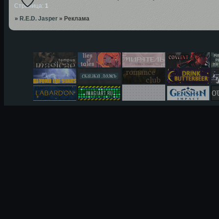
Страница:
1
»
R.E.D. Jasper
»
Реклама