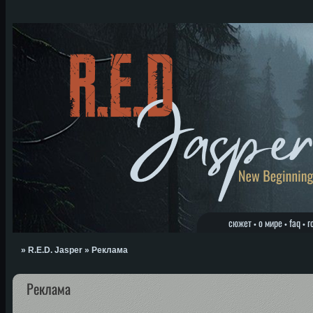
сюжет
о мире
faq
г
•
•
•
»
R.E.D. Jasper
»
Реклама
Реклама