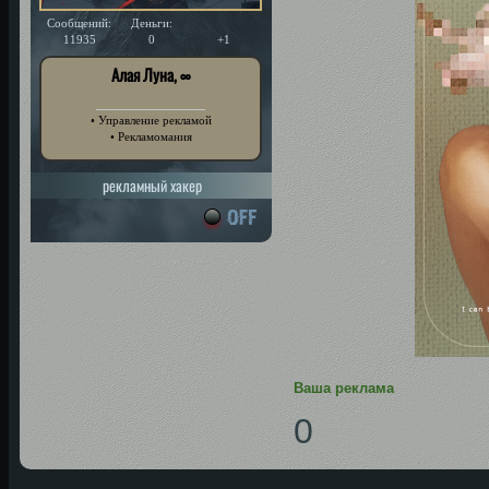
Сообщений:
Деньги:
Уважение:
11935
0
+1
Алая Луна, ∞
• Управление рекламой
• Рекламомания
рекламный хакер
Ваша реклама
0