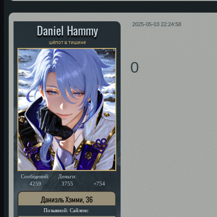
Daniel Hammy
2025-05-03 22:24:58
шёпот в тишине
0
Сообщений:
Деньги:
Уважение:
4259
3755
+754
Даниэль Хэмми, 36
Позывной: Сайленс