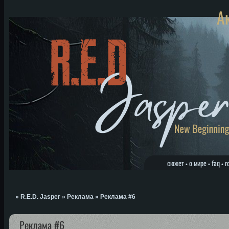
А
сюжет
о мире
faq
г
•
•
•
»
R.E.D. Jasper
»
Реклама
»
Реклама #6
Реклама #6