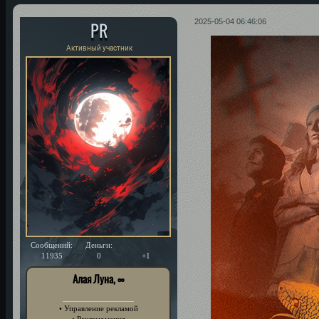
PR
2025-05-04 06:46:06
Активный участник
Сообщений:
Деньги:
Уважение:
11935
0
+1
Алая Луна, ∞
• Управление рекламой
• Рекламомания