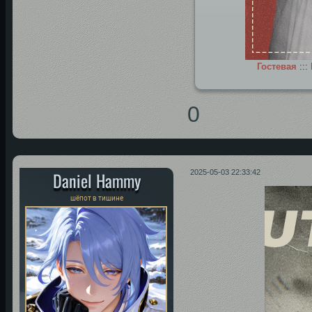
Гостевая
:::
0
Daniel Hammy
2025-05-03 22:33:42
шёпот в тишине