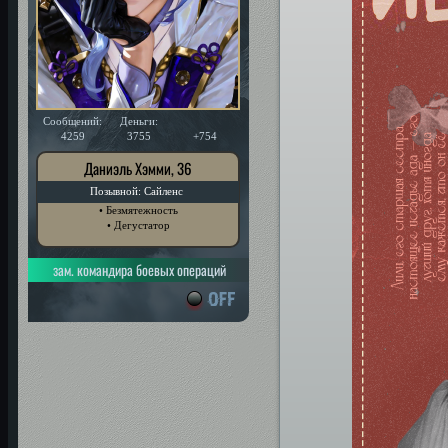
Сообщений:
Деньги:
Уважение:
4259
3755
+754
Даниэль Хэмми, 36
Позывной: Сайленс
• Безмятежность
• Дегустатор
зам. командира боевых операций