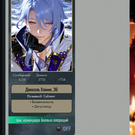
Сообщений:
Деньги:
Уважение:
4259
3755
+754
Даниэль Хэмми, 36
Позывной: Сайленс
• Безмятежность
• Дегустатор
зам. командира боевых операций