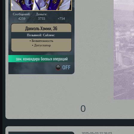
Сообщений:
Деньги:
Уважение:
4259
3755
+754
Даниэль Хэмми, 36
Позывной: Сайленс
• Безмятежность
• Дегустатор
зам. командира боевых операций
0
2025-05-03 22:26:03