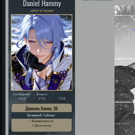
Daniel Hammy
шёпот в тишине
Сообщений:
Деньги:
Уважение:
4259
3755
+754
Даниэль Хэмми, 36
Позывной: Сайленс
• Безмятежность
• Дегустатор