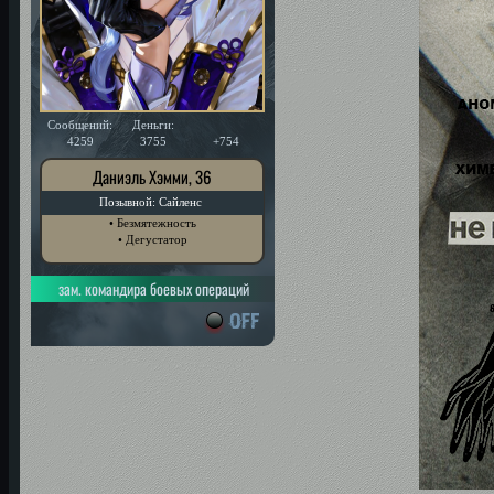
Сообщений:
Деньги:
Уважение:
4259
3755
+754
Даниэль Хэмми, 36
Позывной: Сайленс
• Безмятежность
• Дегустатор
зам. командира боевых операций