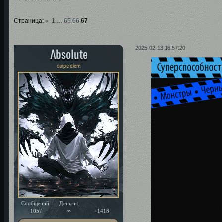
Страница:
«
1
…
65
66
67
Absolute
2025-02-13 16:57:20
carpe diem
Сообщений:
Деньги:
Уважение:
1057
∞
+1418