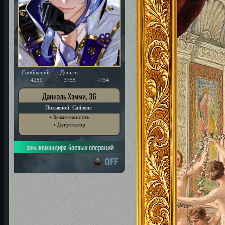
Сообщений:
Деньги:
Уважение:
4259
3755
+754
Даниэль Хэмми, 36
Позывной: Сайленс
• Безмятежность
• Дегустатор
зам. командира боевых операций