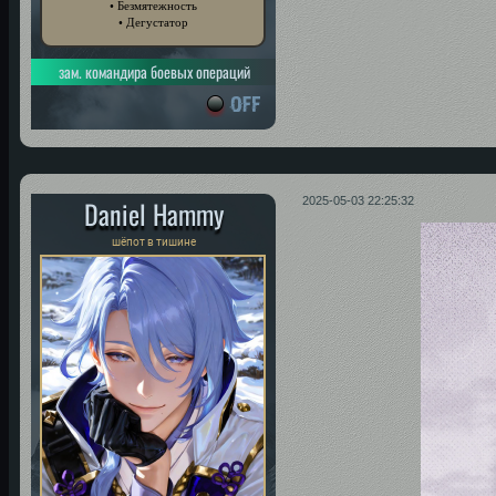
• Безмятежность
• Дегустатор
зам. командира боевых операций
Daniel Hammy
2025-05-03 22:25:32
шёпот в тишине