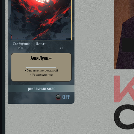
Сообщений:
Деньги:
Уважение:
11935
0
+1
Алая Луна, ∞
• Управление рекламой
• Рекламомания
рекламный хакер