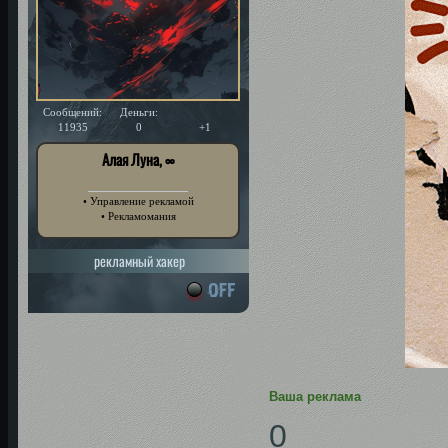
Сообщений:
Деньги:
Уважение:
11935
0
+1
Алая Луна, ∞
• Управление рекламой
• Рекламомания
рекламный хакер
Ваша реклама
0