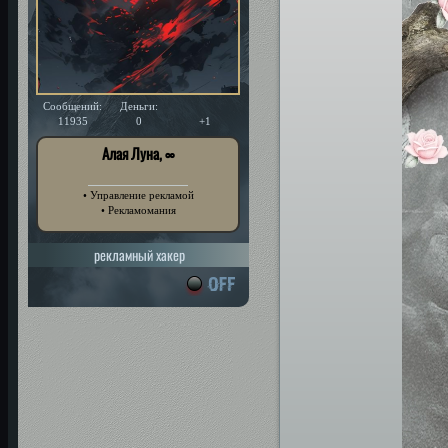
Сообщений:
Деньги:
Уважение:
11935
0
+1
Алая Луна, ∞
• Управление рекламой
• Рекламомания
рекламный хакер