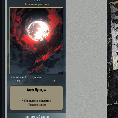
Активный участник
Сообщений:
Деньги:
Уважение:
11938
0
+1
Алая Луна, ∞
• Управление рекламой
• Рекламомания
рекламный хакер