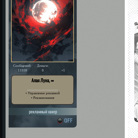
Сообщений:
Деньги:
Уважение:
11938
0
+1
Алая Луна, ∞
• Управление рекламой
• Рекламомания
рекламный хакер