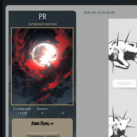
PR
2025-06-16 04:56:39
Активный участник
Сообщений:
Деньги:
Уважение:
11938
0
+1
Алая Луна, ∞
• Управление рекламой