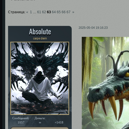
Страница:
«
1
…
61
62
63
64
65
66
67
»
Absolute
2025-05-04 19:16:23
carpe diem
Сообщений:
Деньги:
Уважение:
1057
∞
+1418