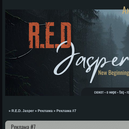
А
сюжет
о мире
faq
г
•
•
•
»
R.E.D. Jasper
»
Реклама
»
Реклама #7
Реклама #7