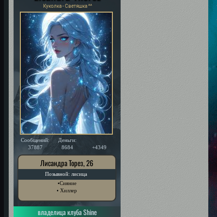
Куколка - Светяшка ^^
Сообщений:
Деньги:
Уважение:
37887
8684
+4349
Лисандра Торез, 26
Позывной: лисица
•Сияние
• Хиллер
владелица клуба Shine