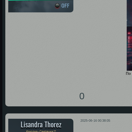
По
0
Lisandra Thorez
2025-06-16 00:38:05
Куколка - Светяшка ^^