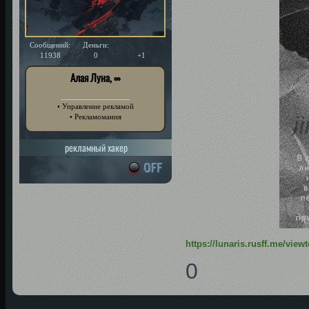
Сообщений:
Деньги:
Уважение:
11938
0
+1
Алая Луна, ∞
• Управление рекламой
• Рекламомания
рекламный хакер
https://lunaris.rusff.me/vie
0