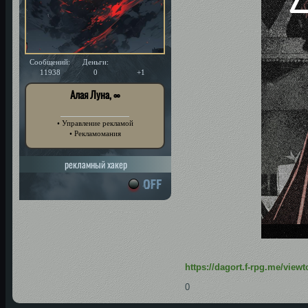
Сообщений:
Деньги:
Уважение:
11938
0
+1
Алая Луна, ∞
• Управление рекламой
• Рекламомания
рекламный хакер
https://dagort.f-rpg.me/vie
0