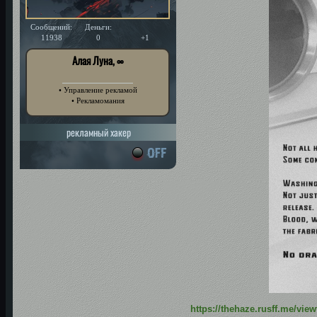
Сообщений:
Деньги:
Уважение:
11938
0
+1
Алая Луна, ∞
• Управление рекламой
• Рекламомания
рекламный хакер
https://thehaze.rusff.me/vi