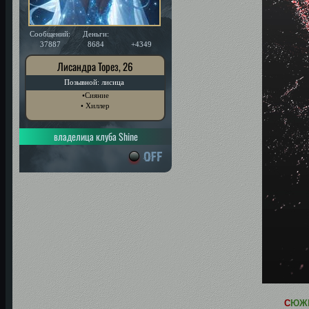
Сообщений:
Деньги:
Уважение:
37887
8684
+4349
Лисандра Торез, 26
Позывной: лисица
•Сияние
• Хиллер
владелица клуба Shine
С
ЮЖ