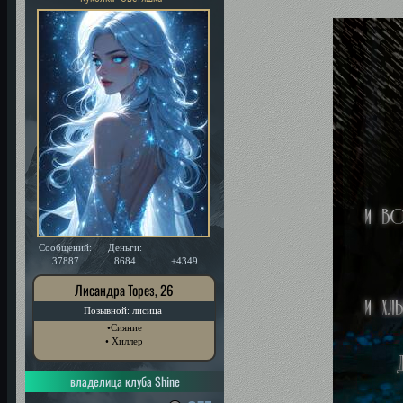
Сообщений:
Деньги:
Уважение:
37887
8684
+4349
Лисандра Торез, 26
Позывной: лисица
•Сияние
• Хиллер
владелица клуба Shine