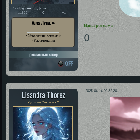
Сообщений:
Деньги:
Уважение:
11938
0
+1
Алая Луна, ∞
Ваша реклама
0
• Управление рекламой
• Рекламомания
рекламный хакер
Lisandra Thorez
2025-06-16 00:32:20
Куколка - Светяшка ^^