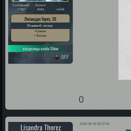
Сообщений:
Деньги:
Уважение:
37887
8684
+4349
Лисандра Торез, 26
Позывной: лисица
•Сияние
• Хиллер
владелица клуба Shine
0
Lisandra Thorez
2025-06-16 00:37:02