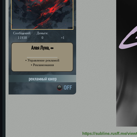
Сообщений:
Деньги:
Уважение:
11938
0
+1
Алая Луна, ∞
• Управление рекламой
• Рекламомания
рекламный хакер
https://subline.rusff.me/vi