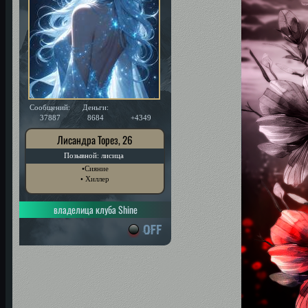
Сообщений:
Деньги:
Уважение:
37887
8684
+4349
Лисандра Торез, 26
Позывной: лисица
•Сияние
• Хиллер
владелица клуба Shine